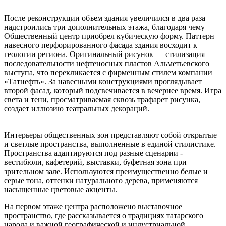
После реконструкции объем здания увеличился в два раза –
надстроились три дополнительных этажа, благодаря чему
Общественный центр приобрел кубическую форму. Паттерн
навесного перфорированного фасада здания восходит к
геологии региона. Оригинальный рисунок — стилизация
последовательности нефтеносных пластов Альметьевского
выступа, что перекликается с фирменным стилем компании
«Татнефть». За навесными конструкциями проглядывает
второй фасад, который подсвечивается в вечернее время. Игра
света и тени, просматриваемая сквозь трафарет рисунка,
создает иллюзию театральных декораций.
Интерьеры общественных зон представляют собой открытые
и светлые пространства, выполненные в единой стилистике.
Пространства адаптируются под разные сценарии -
вестибюли, кафетерий, выставки, буфетная зона при
зрительном зале. Используются преимущественно белые и
серые тона, оттенки натурального дерева, применяются
насыщенные цветовые акценты.
На первом этаже центра расположено выставочное
пространство, где рассказывается о традициях татарского
народа и важной географической и индустриальной